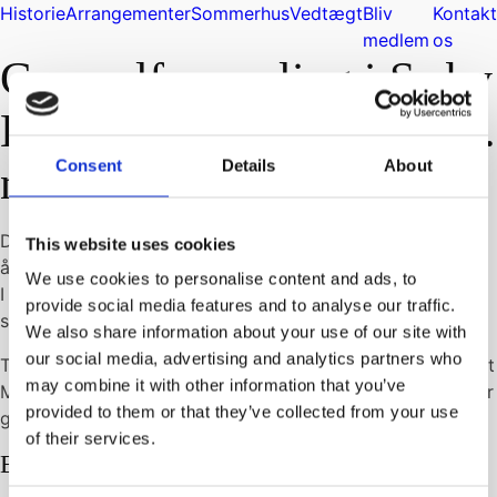
Historie
Arrangementer
Sommerhus
Vedtægt
Bliv
Kontakt
medlem
os
Generalforsamling i Sæby
Håndværkerforening – 13.
Consent
Details
About
november
Den 13. november afholdte Sæby Håndværkerforening
This website uses cookies
årets ordinære generalforsamling.
We use cookies to personalise content and ads, to
I alt deltog 38 medlemmer og gæster, hvoraf 30 var
provide social media features and to analyse our traffic.
stemmeberettigede.
We also share information about your use of our site with
our social media, advertising and analytics partners who
Til lejligheden havde vi inviteret tre byrådskandidater samt
may combine it with other information that you’ve
Mick Anderson, der på fin vis ledte aftenen og sørgede for
provided to them or that they’ve collected from your use
god stemning.
of their services.
En Generalforsamling i god ro og orden